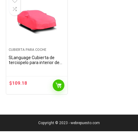
CUBIERTA PARA COCHE
SLanguage Cubierta de
terciopelo para interior de
coche, protección a prueba
de polvo, exhibición de
coches, rojo 4.6-4…
$
109.18
Copyright © 2023 - webrepuesto.com