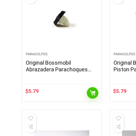
PARAGOLPES
PARAGOLPES
Original Bossmobil
Original 
Abrazadera Parachoques
Piston P
Clip con Junta Universal 17 X
Fijación
14 X 10 x 10 m Piezas 3
Hoja Com
Kuga Mon
$
5.79
$
5.79