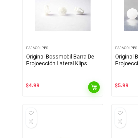
PARAGOLPES
PARAGOLPES
Original Bossmobil Barra De
Original 
Projoección Lateral Klips
Projoecci
Picasso Compatible con
Parachoqu
Xantia Xsara Partner Berlingo
compatib
18 X 13 X 8…
PUMA pi
$
4.99
$
5.99