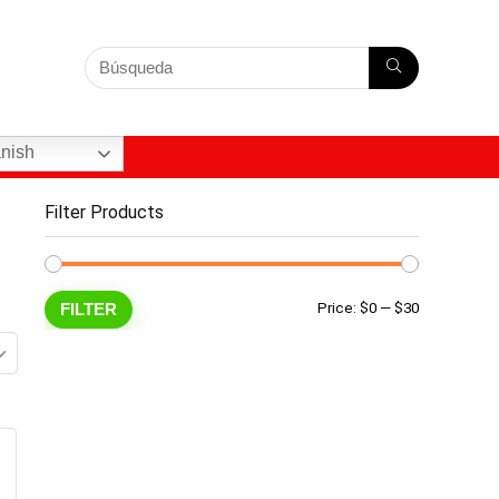
nish
Filter Products
Min
Max
FILTER
Price:
$0
—
$30
price
price