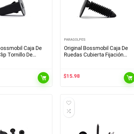
PARAGOLPES
Bossmobil Caja De
Original Bossmobil Caja De
ip Tornillo De
Ruedas Cubierta Fijación
niversal 20 X 23 X 9
Soporte Clip Compatible con
iezas 10
Golf Jetta Polo Passat 26 X
28 X 5,5 mm…
$
15.98