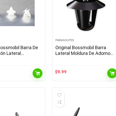
PARAGOLPES
Bossmobil Barra De
Original Bossmobil Barra
ón Lateral
Lateral Moldura De Adorno
es Clip De Fijación
Clip De Fijación Compatible
le con FORD KA
con Peugeot,Citroën 18 X 13
ezas 10
X 10 mm…
$
9.99