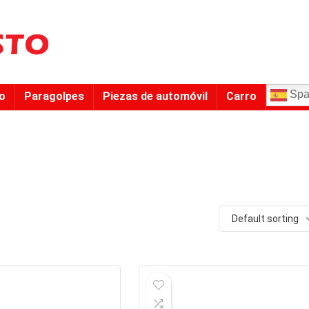
Spa
to
Paragolpes
Piezas de automóvil
Carro
Default sorting