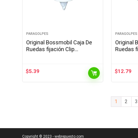
PARAGOLPES
PARAGOLPES
Original Bossmobil Caja De
Original 
Ruedas fijación Clip
Ruedas fi
Compatible con Cooper 21 X
UNIVESAL
12 X 9,5 mm Piezas 5
mm Piez
$
5.39
$
12.79
1
2
3
Copyright © 2023 - webrepuesto.com