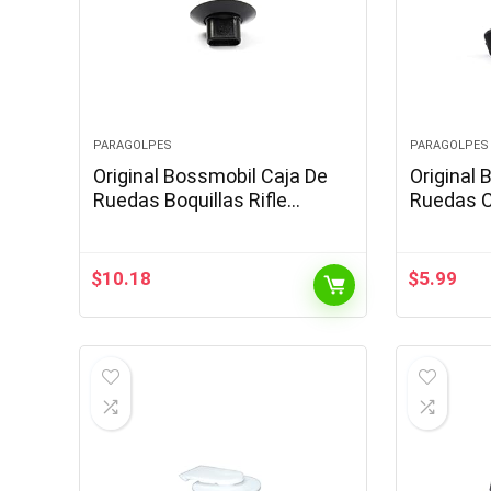
PARAGOLPES
PARAGOLPES
Original Bossmobil Caja De
Original 
Ruedas Boquillas Rifle
Ruedas Cl
Tuerca Compatible con
presión U
Laguna Clio Scenic Vel SATIS
x 9 mm P
30 X 11 X 13 x 5 mm…
$
10.18
$
5.99