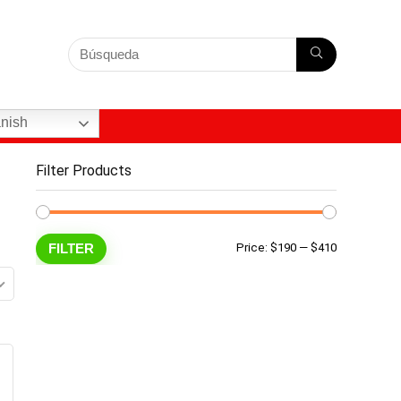
nish
Filter Products
Min
Max
FILTER
Price:
$190
—
$410
price
price