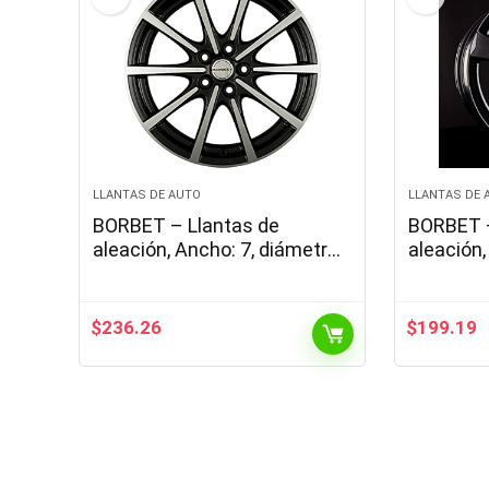
LLANTAS DE AUTO
LLANTAS DE 
BORBET – Llantas de
BORBET –
aleación, Ancho: 7, diámetro:
aleación,
16 Agujero círculo: 112, Color:
diámetro:
Negro Pulido
Agujero: 
Brillante
$
236.26
$
199.19