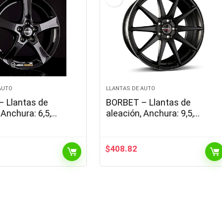
AUTO
LLANTAS DE AUTO
 Llantas de
BORBET – Llantas de
 Anchura: 6,5,
aleación, Anchura: 9,5,
 16 círculo del
diámetro: 19 Agujero círculo:
110, Color: Negro
112, Color: Negro del Borde
Pulido Mate
$
408.82