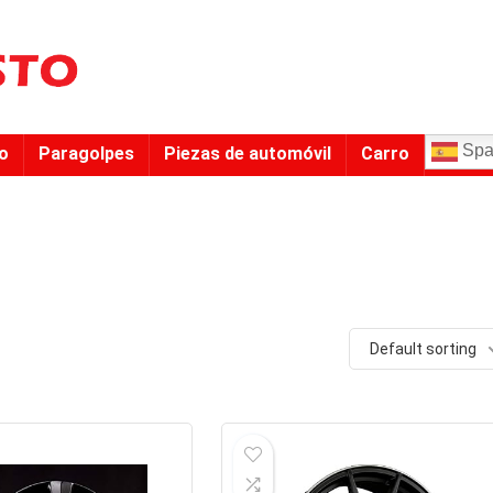
Spa
to
Paragolpes
Piezas de automóvil
Carro
Default sorting