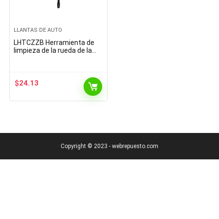
LLANTAS DE AUTO
LHTCZZB Herramienta de
limpieza de la rueda de la
llanta de acero Herramienta
de limpieza especial para
automóviles PP…
$
24.13
Copyright © 2023 - webrepuesto.com