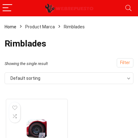
Home
Product Marca
‎Rimblades
x
‎Rimblades
ce
ce
Filter
Showing the single result
Default sorting