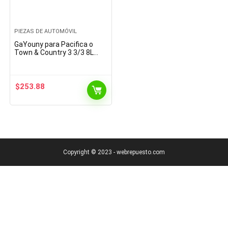
PIEZAS DE AUTOMÓVIL
GaYouny para Pacifica o
Town & Country 3 3/3 8L
EGH EGA Metal MOTAL
JETHET Set Motor AUTOM
Auto Piezas Piezas DE
Motores…
$
253.88
Copyright © 2023 - webrepuesto.com