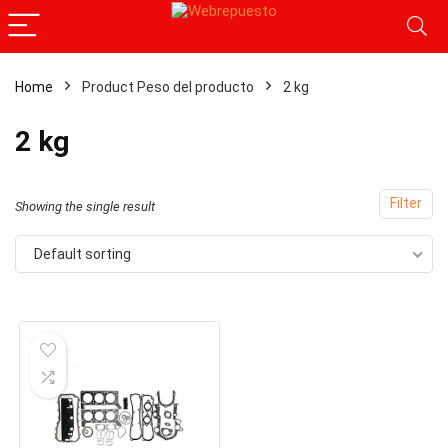
Home
Product Peso del producto
‎2 kg
x
ce
ce
‎2 kg
Filter
Showing the single result
Default sorting