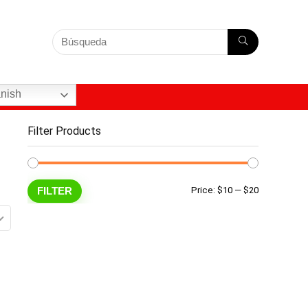
nish
Filter Products
Min
Max
FILTER
Price:
$10
—
$20
price
price