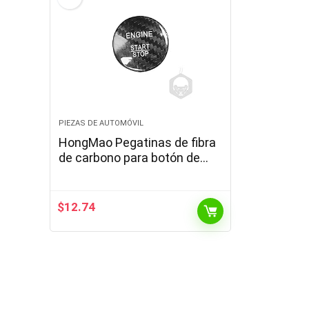
PIEZAS DE AUTOMÓVIL
HongMao Pegatinas de fibra
de carbono para botón de
arranque de motor
compatibles con Mercedes
Benz All (fibra de…
$
12.74