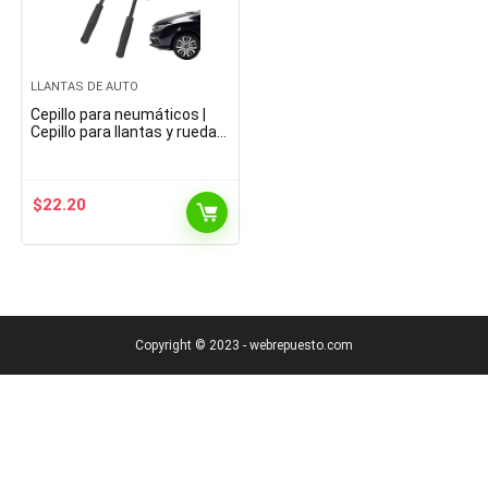
LLANTAS DE AUTO
Cepillo para neumáticos |
Cepillo para llantas y ruedas
para limpieza de
ruedas,Cepillo
antideslizante para
neumáticos…
$
22.20
Copyright © 2023 - webrepuesto.com