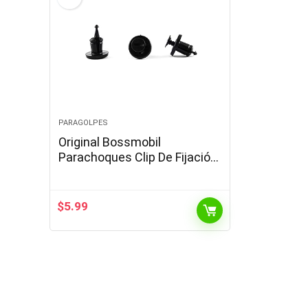
PARAGOLPES
Original Bossmobil
Parachoques Clip De Fijación
& Compatible con MICRA;
Clio, Laguna, Logan, Twingo,
Vel satis 18 X 16 X…
$
5.99