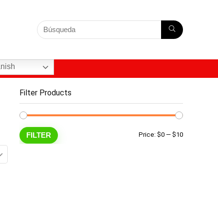
nish
Filter Products
Min
Max
FILTER
Price:
$0
—
$10
price
price