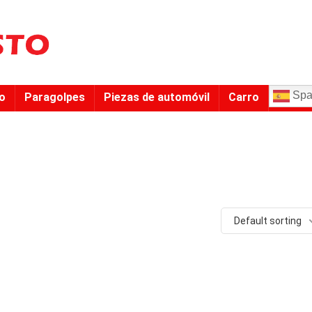
Spa
to
Paragolpes
Piezas de automóvil
Carro
Default sorting