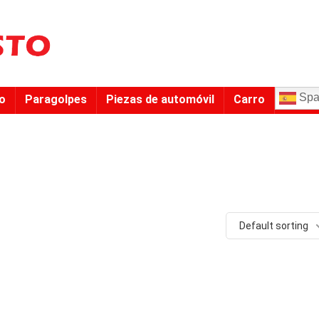
Spa
to
Paragolpes
Piezas de automóvil
Carro
Default sorting