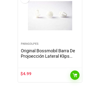
PARAGOLPES
Original Bossmobil Barra De
Projoección Lateral Klips
Picasso Compatible con
Xantia Xsara Partner Berlingo
18 X 13 X 8…
$
4.99