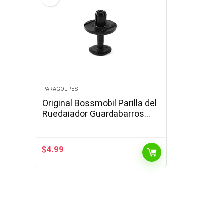
PARAGOLPES
Original Bossmobil Parilla del
Ruedaiador Guardabarros
Fijacións Clip Soporte
Universal 20 X 9 X 7 mm
Piezas 3
$
4.99