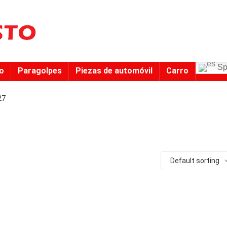
Sp
to
Paragolpes
Piezas de automóvil
Carro
27
Default sorting