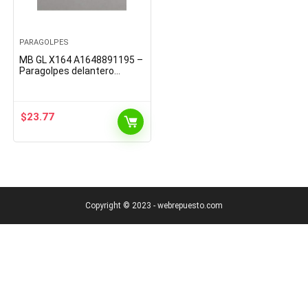
PARAGOLPES
MB GL X164 A1648891195 –
Paragolpes delantero
izquierdo (capa intermedia)
$
23.77
Copyright © 2023 - webrepuesto.com