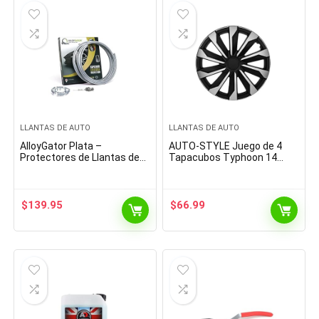
LLANTAS DE AUTO
LLANTAS DE AUTO
AlloyGator Plata –
AUTO-STYLE Juego de 4
Protectores de Llantas de
Tapacubos Typhoon 14
aleación Protectores de
Pulgadas Plateado/Negro
llanta | Protectores de
Ruedas | Protección de…
$
139.95
$
66.99