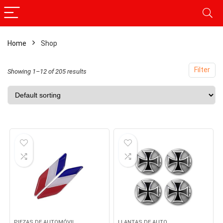
Home
Shop
x
ce
ce
Filter
Showing 1–12 of 205 results
PIEZAS DE AUTOMÓVIL
LLANTAS DE AUTO