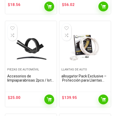
$
18.56
$
56.02
PIEZAS DE AUTOMÓVIL
LLANTAS DE AUTO
Accesorios de
alloygator Pack Exclusive –
limpiaparabrisas 2pcs / lot
Protección para Llantas
AAA Grado auto del coche
((4 x)
de vehículos suaves
recargas de goma for el…
$
25.00
$
139.95