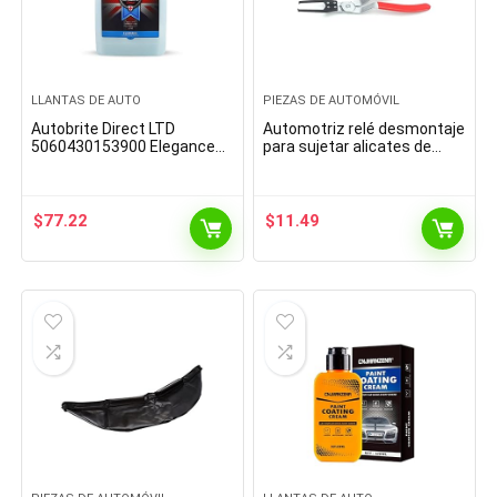
LLANTAS DE AUTO
PIEZAS DE AUTOMÓVIL
Autobrite Direct LTD
Automotriz relé desmontaje
5060430153900 Elegance
para sujetar alicates de
5L
eliminación de fusibles de
relé tirador herramientas de
reparación…
$
77.22
$
11.49