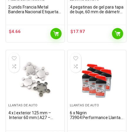
2 unids Francia Metal
4 pegatinas de gel para tapa
Bandera Nacional Etiqueta
de buje, 60 mm de diámetro,
engomada del automóvil
para llantas emblema
Insignia Metal American
Doming para coche,
Flag Auto Decal Emblema…
accesorios de tuning…
$
4.66
$
17.97
LLANTAS DE AUTO
LLANTAS DE AUTO
4 x | exterior 125 mm –
6 x Nigrin
Interior 60 mm | A27 –
73904 Performance Llantas
83 Buje tapas Llanta Buje
de sellado 300 ml
de rueda tapa tapa Seat
Altea Córdoba Ibiza Toledo