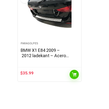
PARAGOLPES
BMW X1 E84 2009 –
2012 ladekant – Acero
inoxidable de calidad con
abkantung Mate
$
35.99