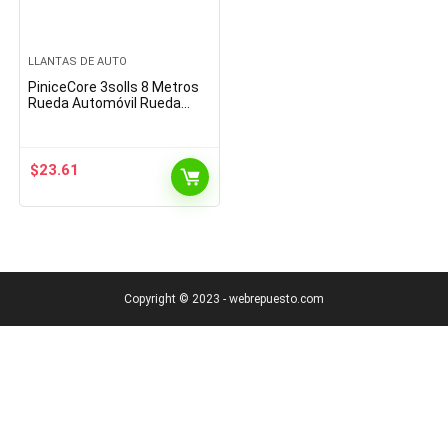
LLANTAS DE AUTO
PiniceCore 3solls 8 Metros
Rueda Automóvil Rueda
Llanta Etiqueta Rueda
Decoración Auto Llantas
Llantas Plateado…
$
23.61
Copyright © 2023 - webrepuesto.com