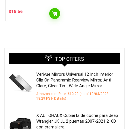
de rueda tapa tapa Seat
Altea Córdoba Ibiza Toledo
$
18.56
TOP OFFERS
Verivue Mirrors Universal 12 Inch Interior
Clip On Panoramic Rearview Mirror, Anti
Glare, Clear Tint, Wide Angle Mirror…
Amazon.com Price:
$
10.29
(as of 10/04/2023
18:29 PST-
Details
)
X AUTOHAUX Cubierta de coche para Jeep
Wrangler JK JL 2 puertas 2007-2021 210D
con cremallera