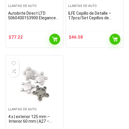
LLANTAS DE AUTO
LLANTAS DE AUTO
Autobrite Direct LTD
ILFE Cepillo de Detalle –
5060430153900 Elegance
17pcs/Set Cepillos de
5L
Detalle Herramienta de
Limpieza de fregado de
Ruedas para emblemas de…
$
77.22
$
46.58
LLANTAS DE AUTO
4 x | exterior 125 mm –
Interior 60 mm | A27 –
83 Buje tapas Llanta Buje