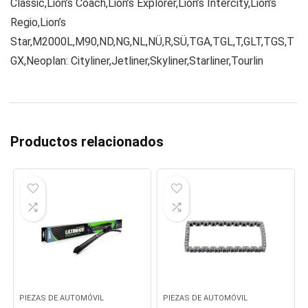
Classic,Lion’s Coach,Lion’s Explorer,Lion’s Intercity,Lion’s
Regio,Lion’s
Star,M2000L,M90,ND,NG,NL,NÜ,R,SÜ,TGA,TGL,T,GLT,TGS,T
GX,Neoplan: Cityliner,Jetliner,Skyliner,Starliner,Tourlin
Productos relacionados
PIEZAS DE AUTOMÓVIL
PIEZAS DE AUTOMÓVIL