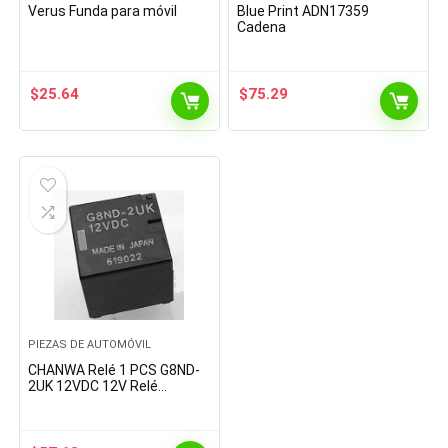
Verus Funda para móvil
Blue Print ADN17359
Cadena
$
25.64
$
75.29
PIEZAS DE AUTOMÓVIL
CHANWA Relé 1 PCS G8ND-
2UK 12VDC 12V Relé
automativo 8 alfileres