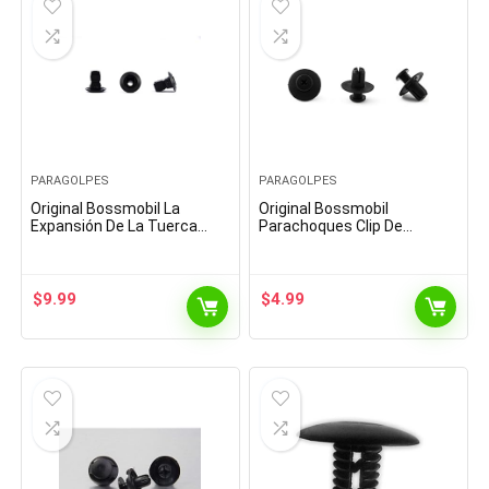
PARAGOLPES
PARAGOLPES
Original Bossmobil La
Original Bossmobil
Expansión De La Tuerca
Parachoques Clip De
Fijación Guardabarros para
Fijación Universal 20 X 14 X
Universal 16 X 12 X 7 x 7 mm
5 mm Piezas 3
Piezas 20
$
9.99
$
4.99