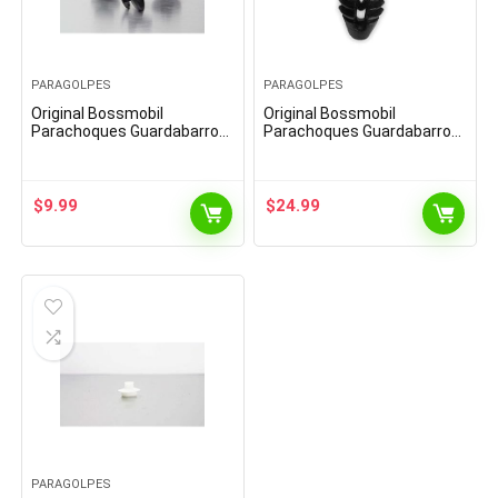
PARAGOLPES
PARAGOLPES
Original Bossmobil
Original Bossmobil
Parachoques Guardabarros
Parachoques Guardabarros
Clip De Fijación Compatible
lip De Fijación 300 300 C
con Mitsubishi Honda Civic
Cruiser Cirrus 19 X 17 X 6
Accord 20 X 10 X 8 mm…
mm Piezas 100
$
9.99
$
24.99
PARAGOLPES