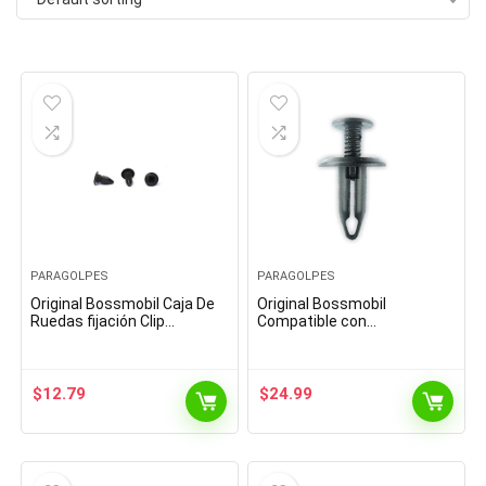
PARAGOLPES
PARAGOLPES
Original Bossmobil Caja De
Original Bossmobil
Ruedas fijación Clip
Compatible con
UNIVESAL 15 X 20 X 7 x 7
Revestimiento Caja De
mm Piezas 20
Ruedas Clip De Fijación Clio
Megane Espace 36 X 23 X
10 mm
$
12.79
$
24.99