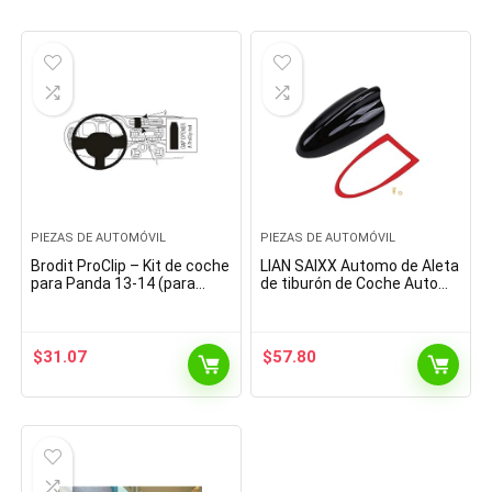
PIEZAS DE AUTOMÓVIL
PIEZAS DE AUTOMÓVIL
Brodit ProClip – Kit de coche
LIAN SAIXX Automo de Aleta
para Panda 13-14 (para
de tiburón de Coche Auto
Europa, montaje central)
Am/FM Antenas de señal
for Mini suzukis Swift Ci-
troen C4 C3 Seat…
$
31.07
$
57.80