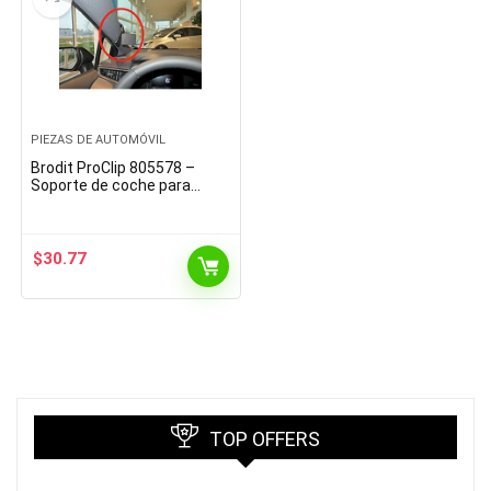
PIEZAS DE AUTOMÓVIL
Brodit ProClip 805578 –
Soporte de coche para
vehículos con volante a la
izquierda, apto para todos
los soportes Brodit
$
30.77
TOP OFFERS