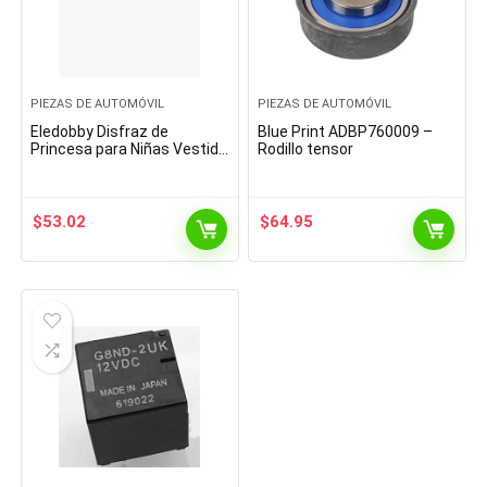
PIEZAS DE AUTOMÓVIL
PIEZAS DE AUTOMÓVIL
Eledobby Disfraz de
Blue Print ADBP760009 –
Princesa para Niñas Vestido
Rodillo tensor
Elegante para Niños
Vestidos de Tul para Regalo
de Cumpleaños Fiesta…
$
53.02
$
64.95