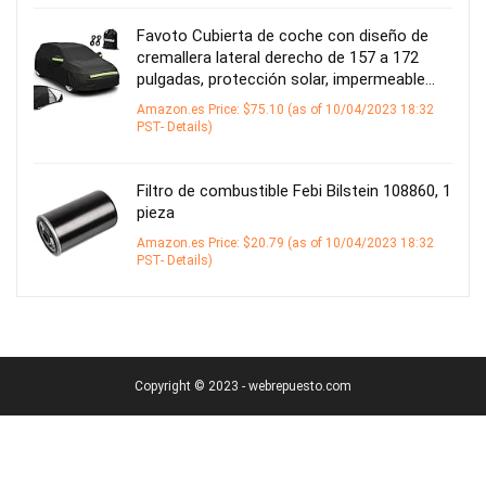
Favoto Cubierta de coche con diseño de
cremallera lateral derecho de 157 a 172
pulgadas, protección solar, impermeable…
Amazon.es Price:
$
75.10
(as of 10/04/2023 18:32
PST-
Details
)
Filtro de combustible Febi Bilstein 108860, 1
pieza
Amazon.es Price:
$
20.79
(as of 10/04/2023 18:32
PST-
Details
)
Copyright © 2023 - webrepuesto.com