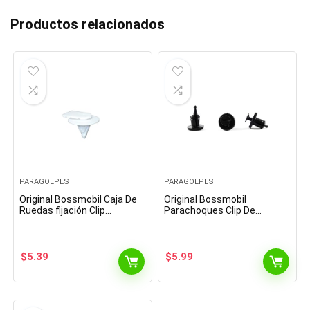
Productos relacionados
PARAGOLPES
PARAGOLPES
Original Bossmobil Caja De
Original Bossmobil
Ruedas fijación Clip
Parachoques Clip De
Compatible con Cooper 21 X
Fijación & Compatible con
12 X 9,5 mm Piezas 5
MICRA; Clio, Laguna, Logan,
Twingo, Vel satis 18 X 16 X…
$
5.39
$
5.99