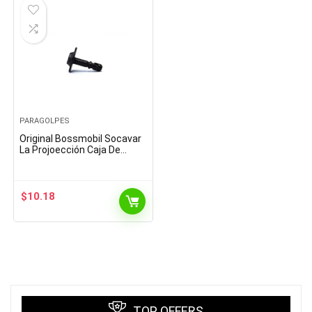
PARAGOLPES
Original Bossmobil Socavar
La Projoección Caja De
Ruedas Fijación Tornillo
Compatible con A4 A5 A6 A7
A8 16 X 19 X 5 mm…
$
10.18
TOP OFFERS