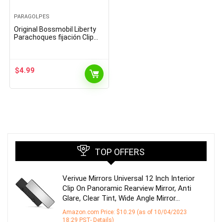
PARAGOLPES
Original Bossmobil Liberty
Parachoques fijación Clip
Compatible con Grand
Cherokee 31 X 22 X 12 mm
Piezas 3
$
4.99
TOP OFFERS
Verivue Mirrors Universal 12 Inch Interior
Clip On Panoramic Rearview Mirror, Anti
Glare, Clear Tint, Wide Angle Mirror…
Amazon.com Price:
$
10.29
(as of 10/04/2023
18:29 PST-
Details
)