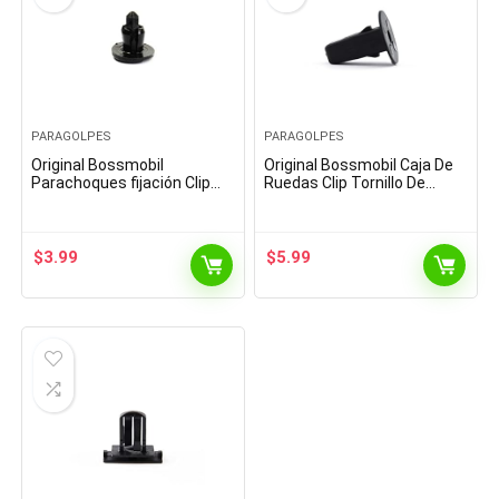
PARAGOLPES
PARAGOLPES
Original Bossmobil
Original Bossmobil Caja De
Parachoques fijación Clip
Ruedas Clip Tornillo De
Universal 18 X 13 X 8 mm
presión Universal 20 X 23 X
Piezas 1
9 x 9 mm Piezas 10
$
3.99
$
5.99