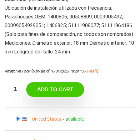
Ubicación de instalación utilizada con frecuencia:
Parachoques OEM: 1400806; 90508809; 0009905492;
00099054929051; 1406925; 51111908077; 51111964186
(Solo para fines de comparación, no todos son nombrados)
Mediciones: Diámetro exterior: 18 mm Diámetro interior: 10
mm Longitud del tallo: 24 mm
Amazon.es Price:
$
9.99
(as of 10/04/2023 18:29 PST-
Details
)
ADD TO CART
United States
-
available