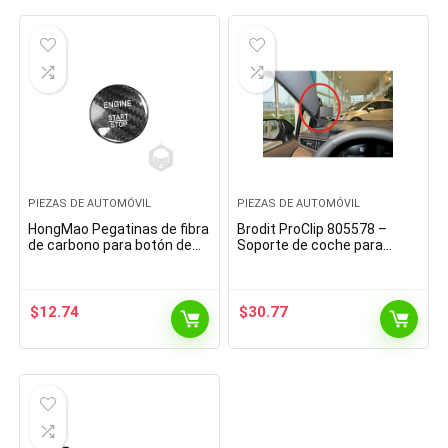
PIEZAS DE AUTOMÓVIL
PIEZAS DE AUTOMÓVIL
HongMao Pegatinas de fibra
Brodit ProClip 805578 –
de carbono para botón de
Soporte de coche para
arranque de motor
vehículos con volante a la
compatibles con Mercedes
izquierda, apto para todos
Benz All (fibra de…
los soportes Brodit
$
12.74
$
30.77