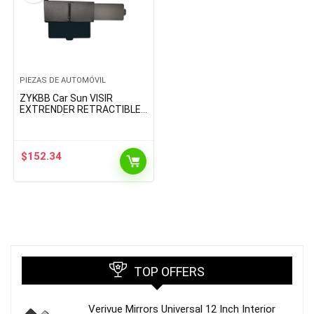
PIEZAS DE AUTOMÓVIL
ZYKBB Car Sun VISIR
EXTRENDER RETRACTIBLE
EXTENSIÓN del AUTOMO
ATOMO ATOMO ATO
AUTOMO SUMPRESA del
Sum (Color : A, Size…
$
152.34
TOP OFFERS
Verivue Mirrors Universal 12 Inch Interior