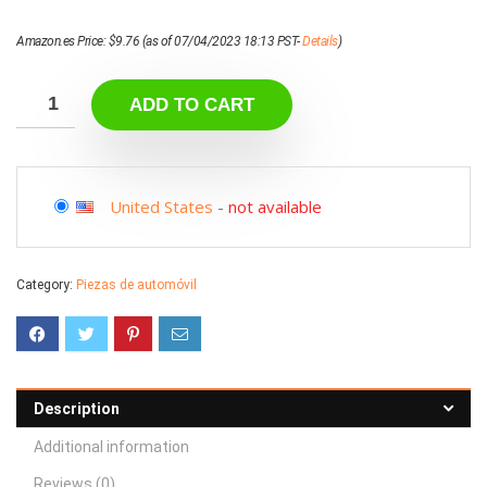
Amazon.es Price:
$
9.76
(as of 07/04/2023 18:13 PST-
Details
)
ADD TO CART
United States
-
not available
Category:
Piezas de automóvil
Description
Additional information
Reviews (0)