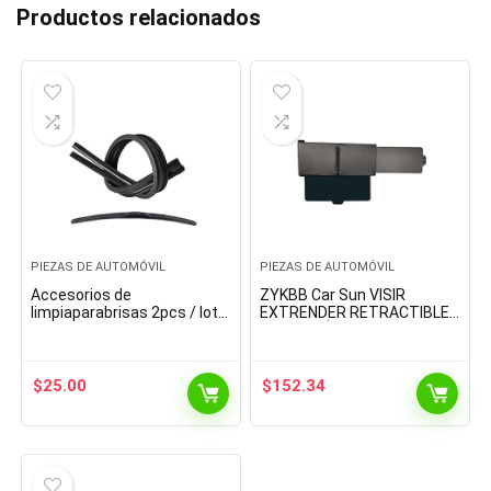
Productos relacionados
PIEZAS DE AUTOMÓVIL
PIEZAS DE AUTOMÓVIL
Accesorios de
ZYKBB Car Sun VISIR
limpiaparabrisas 2pcs / lot
EXTRENDER RETRACTIBLE
AAA Grado auto del coche
EXTENSIÓN del AUTOMO
de vehículos suaves
ATOMO ATOMO ATO
recargas de goma for el…
AUTOMO SUMPRESA del
Sum (Color : A, Size…
$
25.00
$
152.34