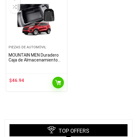
PIEZAS DE AUTOMÓVIL
MOUNTAIN MEN Duradero
Caja de Almacenamiento
del reposabrazos del
automóvil para Sportage QL
4th 2018 2019 2020 Caja
de…
$
46.94
TOP OFFERS