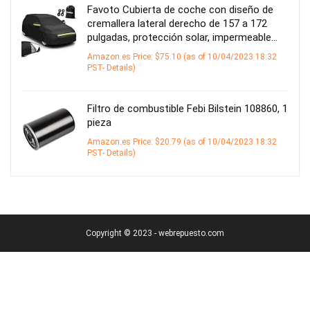
Favoto Cubierta de coche con diseño de
cremallera lateral derecho de 157 a 172
pulgadas, protección solar, impermeable…
Amazon.es Price:
$
75.10
(as of 10/04/2023 18:32
PST-
Details
)
Filtro de combustible Febi Bilstein 108860, 1
pieza
Amazon.es Price:
$
20.79
(as of 10/04/2023 18:32
PST-
Details
)
Copyright © 2023 - webrepuesto.com