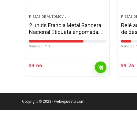
PIEZAS DE AUTOMÓVIL
PIEZAS D
2 unids Francia Metal Bandera
Relé 
Nacional Etiqueta engomada
de des
del automóvil Insignia Metal
elimin
American Flag Auto Decal
fusibl
Vendido: 71%
Vendido: 
Emblema…
Herra
$
4.66
$
9.76
Copyright © 2023 - webrepuesto.com