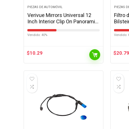
PIEZAS DE AUTOMÓVIL
PIEZAS D
Verivue Mirrors Universal 12
Filtro
Inch Interior Clip On Panoramic
Bilste
Rearview Mirror, Anti Glare,
Clear Tint, Wide Angle Mirror…
Vendido: 40%
Vendido: 
$
10.29
$
20.7