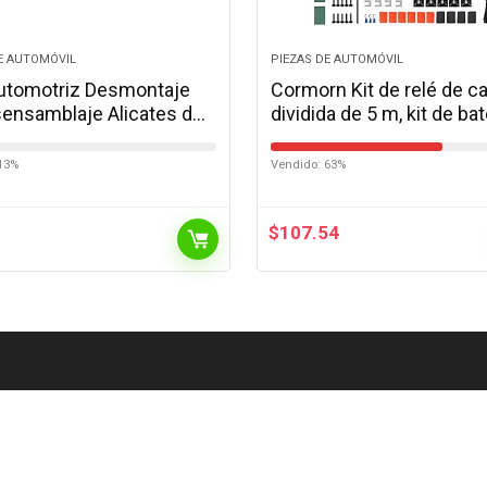
E AUTOMÓVIL
PIEZAS DE AUTOMÓVIL
automotriz Desmontaje
Cormorn Kit de relé de c
ensamblaje Alicates de
dividida de 5 m, kit de bat
ación de alicates de
ocio de 12 V 140 amperi
es para fusibles
aislador de batería…
13%
Vendido: 63%
mientas…
$
107.54