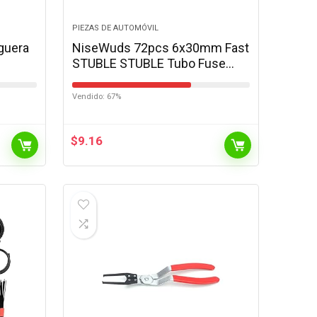
PIEZAS DE AUTOMÓVIL
guera
NiseWuds 72pcs 6x30mm Fast
STUBLE STUBLE Tubo Fuse
FUSEO AUTOMÃTICO
AUTOMÃTICO Coche Coche
Vendido: 67%
Comprã“Lico
COMPONALIDADES DE…
$
9.16