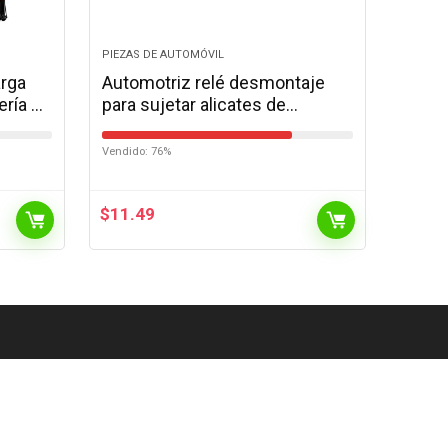
PIEZAS DE AUTOMÓVIL
arga
Automotriz relé desmontaje
ería de
para sujetar alicates de
os con
eliminación de fusibles de relé
tirador herramientas de
Vendido: 76%
reparación…
$
11.49