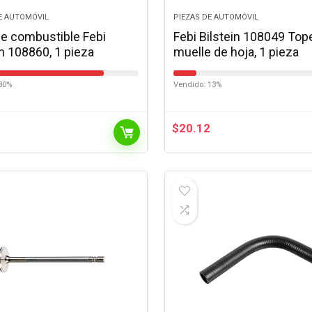
E AUTOMÓVIL
PIEZAS DE AUTOMÓVIL
 de combustible Febi
Febi Bilstein 108049 Top
in 108860, 1 pieza
muelle de hoja, 1 pieza
80%
Vendido: 13%
9
$
20.12