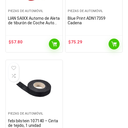
PIEZAS DE AUTOMÓVIL
PIEZAS DE AUTOMÓVIL
LIAN SAIXX Automo de Aleta
Blue Print ADN17359
de tiburón de Coche Auto
Cadena
Am/FM Antenas de señal
for Mini suzukis Swift Ci-
troen C4 C3 Seat…
$
57.80
$
75.29
PIEZAS DE AUTOMÓVIL
febi bilstein 107140 – Cinta
de tejido, 1 unidad