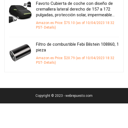
Favoto Cubierta de coche con diseño de
cremallera lateral derecho de 157 a 172
pulgadas, protección solar, impermeable…
Amazon.es Price:
$
75.10
(as of 10/04/2023 18:32
PST-
Details
)
Filtro de combustible Febi Bilstein 108860, 1
pieza
Amazon.es Price:
$
20.79
(as of 10/04/2023 18:32
PST-
Details
)
Copyright © 2023 - webrepuesto.com