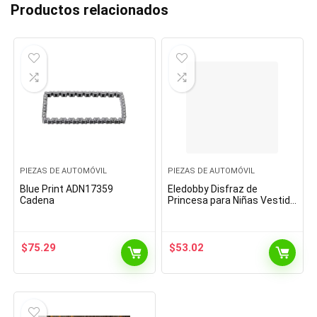
Productos relacionados
PIEZAS DE AUTOMÓVIL
PIEZAS DE AUTOMÓVIL
Blue Print ADN17359
Eledobby Disfraz de
Cadena
Princesa para Niñas Vestido
Elegante para Niños
Vestidos de Tul para Regalo
de Cumpleaños Fiesta…
$
75.29
$
53.02