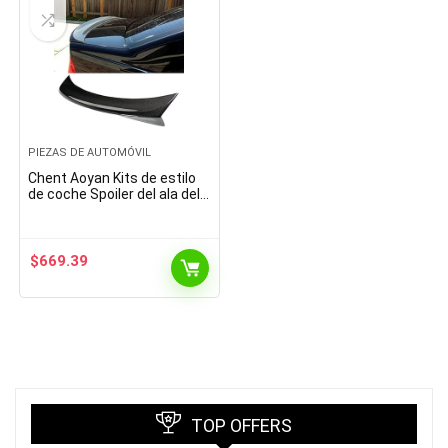
PIEZAS DE AUTOMÓVIL
Chent Aoyan Kits de estilo
de coche Spoiler del ala del
tronco trasero for bmws 3
Serie E46 Coupé 1999-2005
FIBE DE…
$
669.39
TOP OFFERS