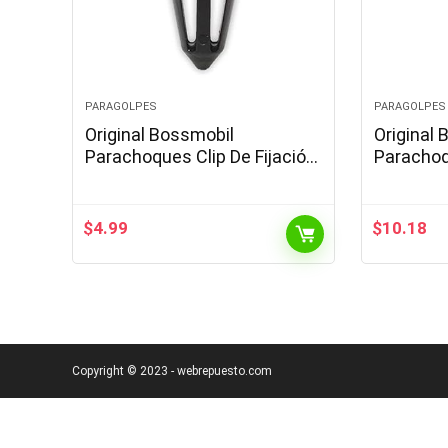
PARAGOLPES
PARAGOLPES
Original Bossmobil
Original
Parachoques Clip De Fijación
Parachoq
17, X 16 X 8 mm Piezas 3
Remache
Universa
Piezas 2
$
4.99
$
10.18
Copyright © 2023 - webrepuesto.com