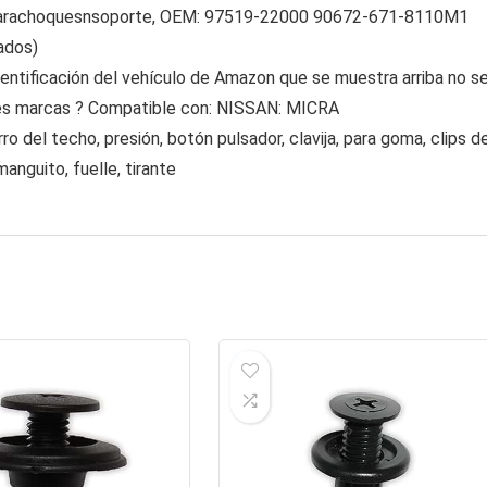
a? Parachoquesnsoporte, OEM: 97519-22000 90672-671-8110M1
ados)
dentificación del vehículo de Amazon que se muestra arriba no s
entes marcas ? Compatible con: NISSAN: MICRA
 del techo, presión, botón pulsador, clavija, para goma, clips d
manguito, fuelle, tirante