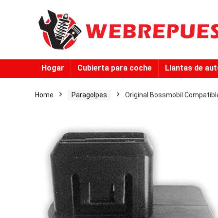
Hogar
Cubierta para coche
Llantas de au
Home
Paragolpes
Original Bossmobil Compatibl