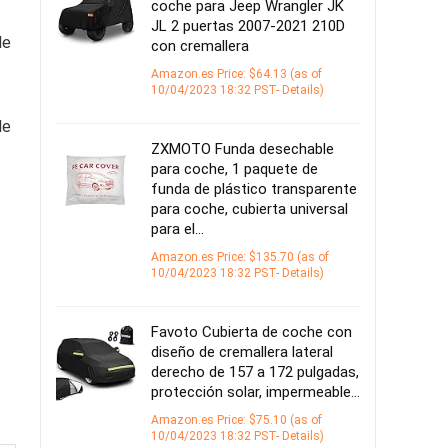
coche para Jeep Wrangler JK
JL 2 puertas 2007-2021 210D
de
con cremallera
Amazon.es Price:
$
64.13
(as of
10/04/2023 18:32 PST-
Details
)
de
ZXMOTO Funda desechable
para coche, 1 paquete de
funda de plástico transparente
para coche, cubierta universal
-
para el…
Amazon.es Price:
$
135.70
(as of
10/04/2023 18:32 PST-
Details
)
Favoto Cubierta de coche con
diseño de cremallera lateral
derecho de 157 a 172 pulgadas,
protección solar, impermeable…
Amazon.es Price:
$
75.10
(as of
10/04/2023 18:32 PST-
Details
)