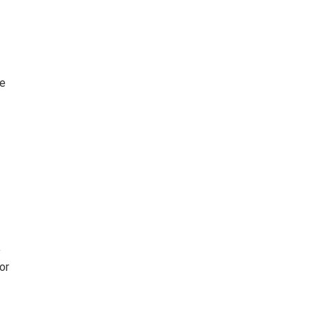
te
,
or