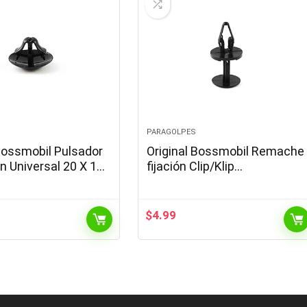
PARAGOLPES
 Bossmobil Pulsador
Original Bossmobil Remache
n Universal 20 X 12
fijación Clip/Klip
Piezas 50
Parachoques Universal 18, X
17 X 8,5 mm Piezas 3
$
4.99