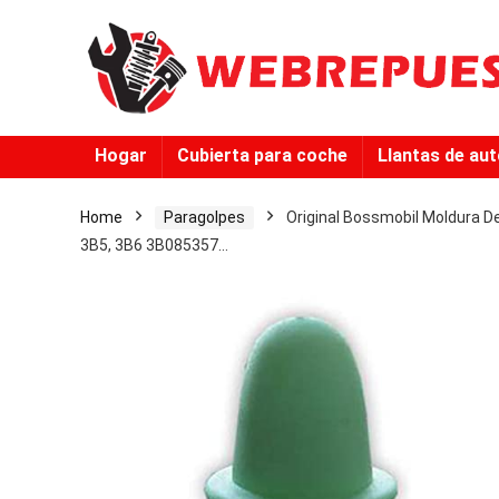
Hogar
Cubierta para coche
Llantas de au
Home
Paragolpes
Original Bossmobil Moldura De
3B5, 3B6 3B085357…