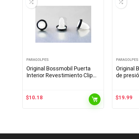
PARAGOLPES
PARAGOLPES
Original Bossmobil Puerta
Original
Interior Revestimiento Clip
de presió
con Compatible con Junta
X 14 mm 
Golf A4 14, X 16 X 8 x 8 mm
Piezas 20
$
10.18
$
19.99