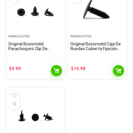
PARAGOLPES
PARAGOLPES
Original Bossmobil
Original Bossmobil Caja De
Parachoques Clip De
Ruedas Cubierta Fijación
Fijación Tapa Compatible
Soporte Clip Compatible con
con Corsa, Astra, Vectra,
Golf Jetta Polo Passat 26 X
Zafira, Calbira, Signum,
28 X 5,5 mm…
Tigra…
$
9.99
$
15.98