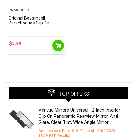
PARAGOLPES
Original Bossmobil
Parachoques Clip De
Fijación & Compatible con
MICRA; Clio, Laguna, Logan,
Twingo, Vel satis 18 X 16 X…
$
5.99
TOP OFFERS
Verivue Mirrors Universal 12 Inch Interior
Clip On Panoramic Rearview Mirror, Anti
Glare, Clear Tint, Wide Angle Mirror…
Amazon.com Price:
$
10.29
(as of 10/04/2023
18:29 PST-
Details
)