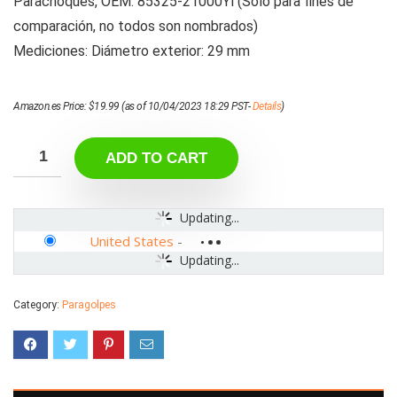
Parachoques, OEM: 85325-21000Yl (Solo para fines de
comparación, no todos son nombrados)
Mediciones: Diámetro exterior: 29 mm
Amazon.es Price:
$
19.99
(as of 10/04/2023 18:29 PST-
Details
)
ADD TO CART
Updating...
United States
-
Updating...
Category:
Paragolpes