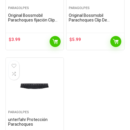
PARAGOLPES
PARAGOLPES
Original Bossmobil
Original Bossmobil
Parachoques fijación Clip
Parachoques Clip De
Universal 18 X 13 X 8 mm
Fijación & Compatible con
Piezas 1
MICRA; Clio, Laguna, Logan,
Twingo, Vel satis 18 X 16 X…
$
3.99
$
5.99
PARAGOLPES
unterfahr Protección
Parachoques