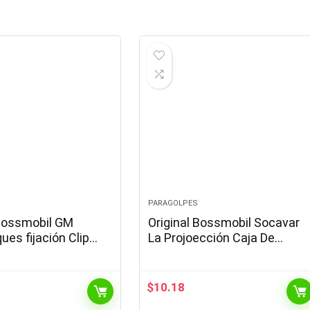
PARAGOLPES
 Bossmobil GM
Original Bossmobil Socavar
es fijación Clip
La Projoección Caja De
Ruedas Fijación Tornillo
Compatible con A4 A5 A6 A7
A8 16 X 19 X 5 mm…
$
10.18