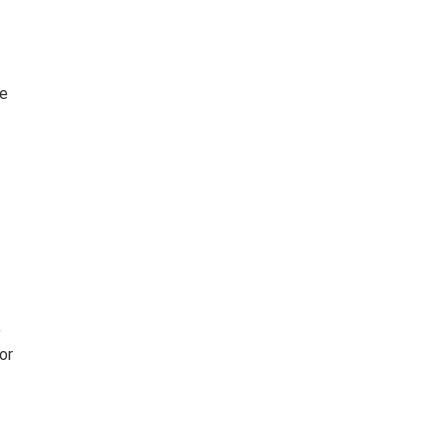
te
,
or