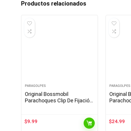
Productos relacionados
PARAGOLPES
PARAGOLPES
Original Bossmobil
Original
Parachoques Clip De Fijación
Parachoqu
Tapa Compatible con Corsa,
Universal
Astra, Vectra, Zafira, Calbira,
Signum, Tigra…
$
9.99
$
24.99